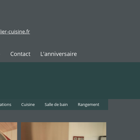
ier-cuisine.fr
e
Contact
L'anniversaire
sations
Cuisine
Salle de bain
Rangement